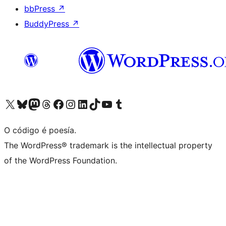
bbPress
↗
BuddyPress
↗
Visita la cuenta de X (anteriormente Twitter)
Visita a nosa conta de Bluesky
Visita a nosa conta de Mastodon
Visita a nosa conta de Threads
Visita a nosa páxina de Facebook
Visita a nosa conta de Instagram
Visita a nosa conta de LinkedIn
Visita a nosa conta de TikTok
Visita a nosa canle de YouTube
Visita a nosa conta de Tumblr
O código é poesía.
The WordPress® trademark is the intellectual property
of the WordPress Foundation.