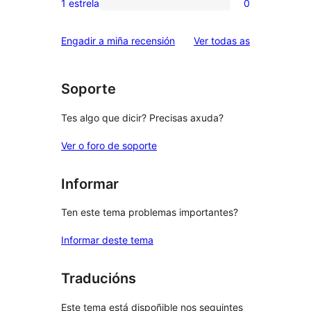
1 estrela
0
0
estrelas
de
valoracións
2
valoracións
Engadir a miña recensión
Ver todas as
de
estrelas
1
estrelas
Soporte
Tes algo que dicir? Precisas axuda?
Ver o foro de soporte
Informar
Ten este tema problemas importantes?
Informar deste tema
Traducións
Este tema está dispoñible nos seguintes