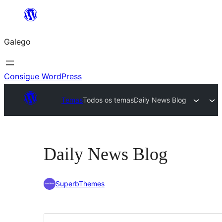
Saltar
ao
Galego
contido
Consigue WordPress
Temas
Todos os temas
Daily News Blog
Daily News Blog
SuperbThemes