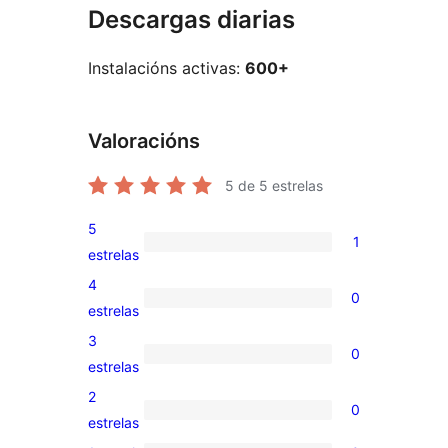
Descargas diarias
Instalacións activas:
600+
Valoracións
5
de 5 estrelas
5
1
1
estrelas
valoración
4
0
de
0
estrelas
5
valoracións
3
0
estrelas
de
0
estrelas
4
valoracións
2
0
estrelas
de
0
estrelas
3
valoracións