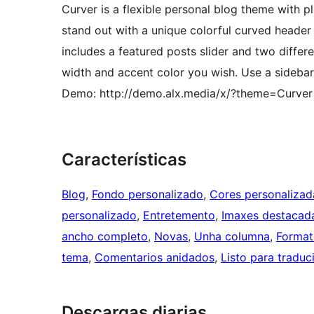
Curver is a flexible personal blog theme with pl
stand out with a unique colorful curved header 
includes a featured posts slider and two differe
width and accent color you wish. Use a sidebar to 
Demo: http://demo.alx.media/x/?theme=Curver
Características
Blog
, 
Fondo personalizado
, 
Cores personalizad
personalizado
, 
Entretemento
, 
Imaxes destacad
ancho completo
, 
Novas
, 
Unha columna
, 
Format
tema
, 
Comentarios anidados
, 
Listo para traduc
Descargas diarias