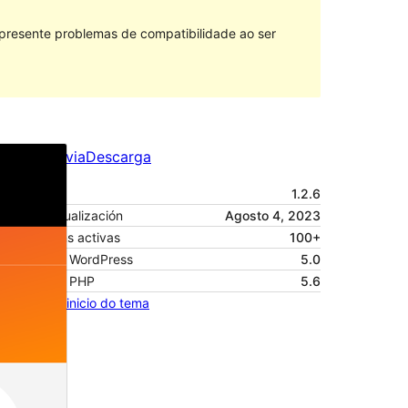
 presente problemas de compatibilidade ao ser
Vista previa
Descarga
Versión
1.2.6
Última actualización
Agosto 4, 2023
Instalacións activas
100+
Versión de WordPress
5.0
Versión de PHP
5.6
Páxina de inicio do tema