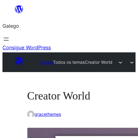
Saltar
ao
Galego
contido
Consigue WordPress
Temas
Todos os temas
Creator World
Creator World
gracethemes