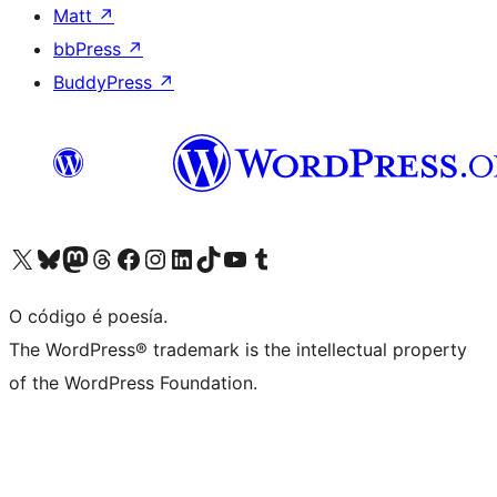
Matt
↗
bbPress
↗
BuddyPress
↗
Visita la cuenta de X (anteriormente Twitter)
Visita a nosa conta de Bluesky
Visita a nosa conta de Mastodon
Visita a nosa conta de Threads
Visita a nosa páxina de Facebook
Visita a nosa conta de Instagram
Visita a nosa conta de LinkedIn
Visita a nosa conta de TikTok
Visita a nosa canle de YouTube
Visita a nosa conta de Tumblr
O código é poesía.
The WordPress® trademark is the intellectual property
of the WordPress Foundation.