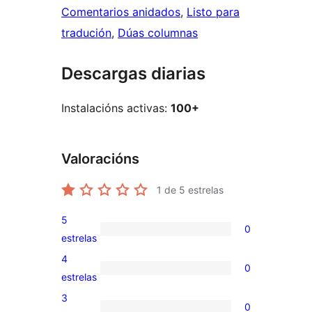
Comentarios anidados
, 
Listo para
tradución
, 
Dúas columnas
Descargas diarias
Instalacións activas:
100+
Valoracións
1
de 5 estrelas
5
0
0
estrelas
valoracións
4
0
de
0
estrelas
5
valoracións
3
0
estrelas
de