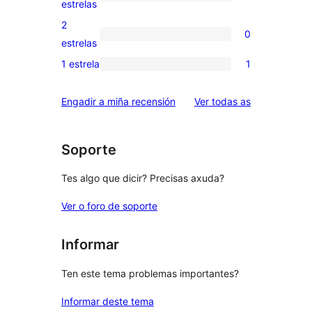
0
estrelas
4
valoracións
2
0
estrelas
de
0
estrelas
3
valoracións
1 estrela
1
1
estrelas
de
valoración
2
valoracións
Engadir a miña recensión
Ver todas as
de
estrelas
1
estrelas
Soporte
Tes algo que dicir? Precisas axuda?
Ver o foro de soporte
Informar
Ten este tema problemas importantes?
Informar deste tema