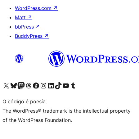
WordPress.com
↗
Matt
↗
bbPress
↗
BuddyPress
↗
Visita la cuenta de X (anteriormente Twitter)
Visita a nosa conta de Bluesky
Visita a nosa conta de Mastodon
Visita a nosa conta de Threads
Visita a nosa páxina de Facebook
Visita a nosa conta de Instagram
Visita a nosa conta de LinkedIn
Visita a nosa conta de TikTok
Visita a nosa canle de YouTube
Visita a nosa conta de Tumblr
O código é poesía.
The WordPress® trademark is the intellectual property
of the WordPress Foundation.