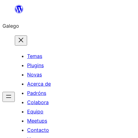
Saltar
ao
Galego
contido
Temas
Plugins
Novas
Acerca de
Padróns
Colabora
Equipo
Meetups
Contacto