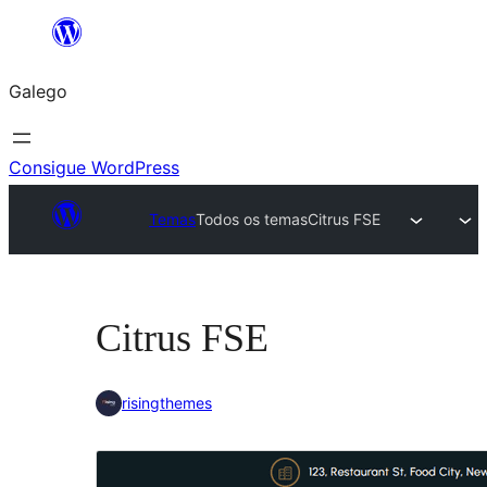
Saltar
ao
Galego
contido
Consigue WordPress
Temas
Todos os temas
Citrus FSE
Citrus FSE
risingthemes