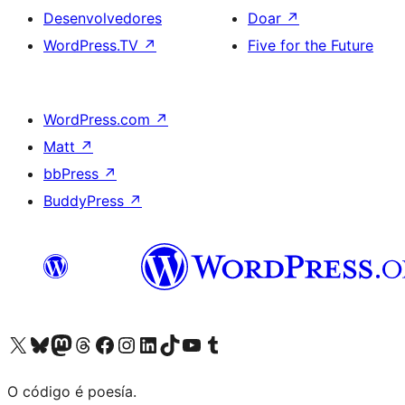
Desenvolvedores
Doar
↗
WordPress.TV
↗
Five for the Future
WordPress.com
↗
Matt
↗
bbPress
↗
BuddyPress
↗
Visita la cuenta de X (anteriormente Twitter)
Visita a nosa conta de Bluesky
Visita a nosa conta de Mastodon
Visita a nosa conta de Threads
Visita a nosa páxina de Facebook
Visita a nosa conta de Instagram
Visita a nosa conta de LinkedIn
Visita a nosa conta de TikTok
Visita a nosa canle de YouTube
Visita a nosa conta de Tumblr
O código é poesía.