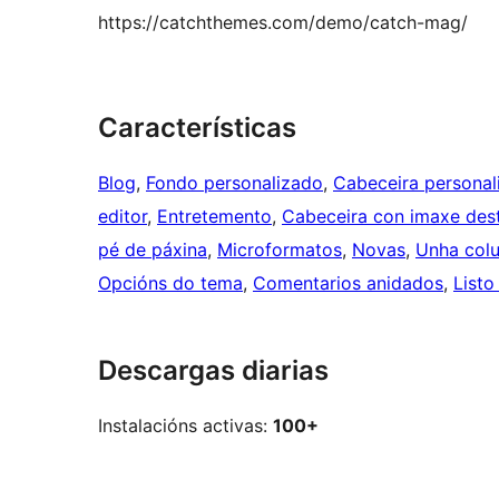
https://catchthemes.com/demo/catch-mag/
Características
Blog
, 
Fondo personalizado
, 
Cabeceira personal
editor
, 
Entretemento
, 
Cabeceira con imaxe des
pé de páxina
, 
Microformatos
, 
Novas
, 
Unha col
Opcións do tema
, 
Comentarios anidados
, 
Listo
Descargas diarias
Instalacións activas:
100+