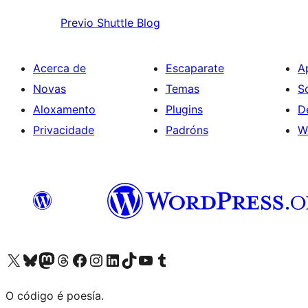
Previo
Shuttle Blog
Acerca de
Escaparate
A
Novas
Temas
S
Aloxamento
Plugins
D
Privacidade
Padróns
W
Visita la cuenta de X (anteriormente Twitter)
Visita a nosa conta de Bluesky
Visita a nosa conta de Mastodon
Visita a nosa conta de Threads
Visita a nosa páxina de Facebook
Visita a nosa conta de Instagram
Visita a nosa conta de LinkedIn
Visita a nosa conta de TikTok
Visita a nosa canle de YouTube
Visita a nosa conta de Tumblr
O código é poesía.