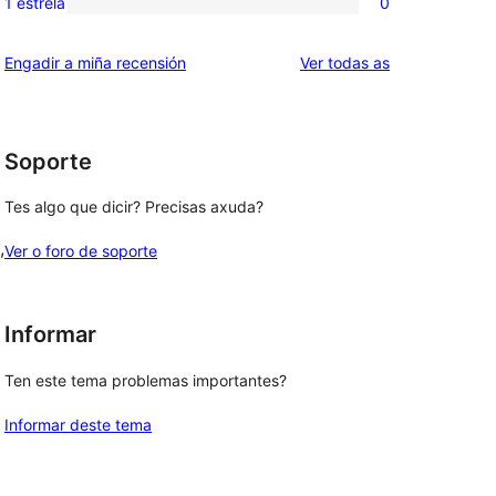
1 estrela
0
0
estrelas
de
valoracións
2
valoracións
Engadir a miña recensión
Ver todas as
de
estrelas
1
estrelas
Soporte
Tes algo que dicir? Precisas axuda?
, 
Ver o foro de soporte
Informar
Ten este tema problemas importantes?
Informar deste tema