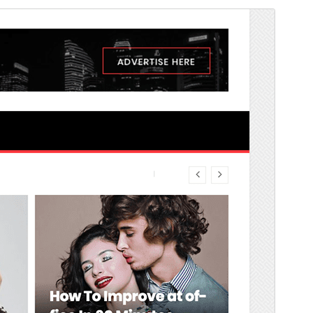
Vista previa
Descarga
Versión
2.1.2
Última actualización
Maio 26, 2026
Instalacións activas
100+
Versión de WordPress
5.9
Versión de PHP
5.6
Páxina de inicio do tema