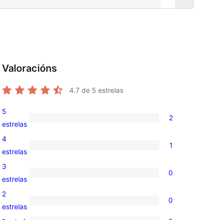
Valoracións
4.7
de 5 estrelas
5
2
2
estrelas
valoracións
4
1
de
1
estrelas
5
valoración
3
0
estrelas
de
0
estrelas
4
valoracións
2
0
estrelas
de
0
estrelas
3
valoracións