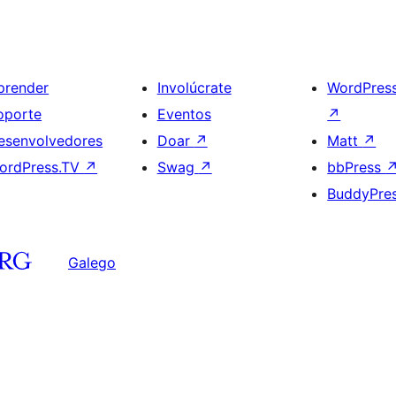
prender
Involúcrate
WordPres
oporte
Eventos
↗
esenvolvedores
Doar
↗
Matt
↗
ordPress.TV
↗
Swag
↗
bbPress
BuddyPre
Galego