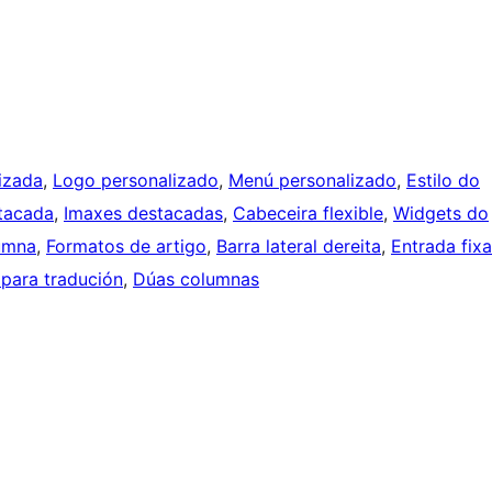
izada
, 
Logo personalizado
, 
Menú personalizado
, 
Estilo do
tacada
, 
Imaxes destacadas
, 
Cabeceira flexible
, 
Widgets do
umna
, 
Formatos de artigo
, 
Barra lateral dereita
, 
Entrada fixa
 para tradución
, 
Dúas columnas