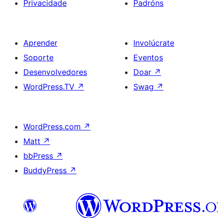
Privacidade
Padróns
Aprender
Involúcrate
Soporte
Eventos
Desenvolvedores
Doar
↗
WordPress.TV
↗
Swag
↗
WordPress.com
↗
Matt
↗
bbPress
↗
BuddyPress
↗