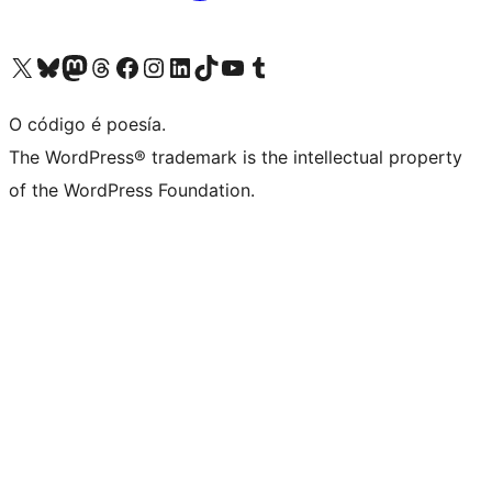
Visita la cuenta de X (anteriormente Twitter)
Visita a nosa conta de Bluesky
Visita a nosa conta de Mastodon
Visita a nosa conta de Threads
Visita a nosa páxina de Facebook
Visita a nosa conta de Instagram
Visita a nosa conta de LinkedIn
Visita a nosa conta de TikTok
Visita a nosa canle de YouTube
Visita a nosa conta de Tumblr
O código é poesía.
The WordPress® trademark is the intellectual property
of the WordPress Foundation.