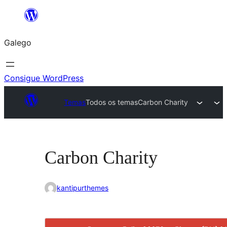
Saltar
ao
Galego
contido
Consigue WordPress
Temas
Todos os temas
Carbon Charity
Carbon Charity
kantipurthemes