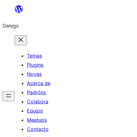
Saltar
ao
Galego
contido
Temas
Plugins
Novas
Acerca de
Padróns
Colabora
Equipo
Meetups
Contacto