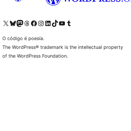
Visita la cuenta de X (anteriormente Twitter)
Visita a nosa conta de Bluesky
Visita a nosa conta de Mastodon
Visita a nosa conta de Threads
Visita a nosa páxina de Facebook
Visita a nosa conta de Instagram
Visita a nosa conta de LinkedIn
Visita a nosa conta de TikTok
Visita a nosa canle de YouTube
Visita a nosa conta de Tumblr
O código é poesía.
The WordPress® trademark is the intellectual property
of the WordPress Foundation.