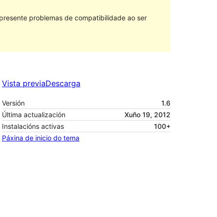
 presente problemas de compatibilidade ao ser
Vista previa
Descarga
Versión
1.6
Última actualización
Xuño 19, 2012
Instalacións activas
100+
Páxina de inicio do tema