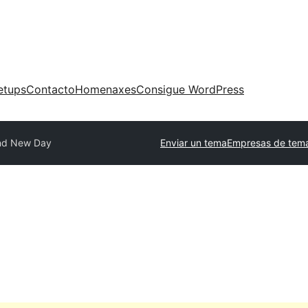
etups
Contacto
Homenaxes
Consigue WordPress
nd New Day
Enviar un tema
Empresas de tema