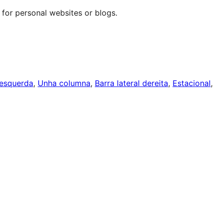
t for personal websites or blogs.
 esquerda
, 
Unha columna
, 
Barra lateral dereita
, 
Estacional
, 