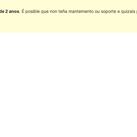
 de 2 anos
. É posible que non teña mantemento ou soporte e quizais