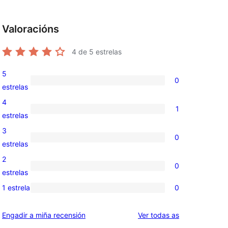
Valoracións
4
de 5 estrelas
5
0
0
estrelas
valoracións
4
1
de
1
estrelas
5
valoración
3
0
estrelas
de
0
estrelas
4
valoracións
2
0
estrelas
de
0
estrelas
3
valoracións
1 estrela
0
0
estrelas
de
valoracións
2
valoracións
Engadir a miña recensión
Ver todas as
de
estrelas