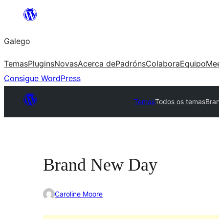
Saltar
ao
Galego
contido
Temas
Plugins
Novas
Acerca de
Padróns
Colabora
Equipo
Me
Consigue WordPress
Temas
Todos os temas
Bra
Brand New Day
Caroline Moore