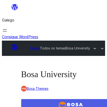
Saltar
ao
Galego
contido
Consigue WordPress
Temas
Todos os temas
Bosa University
Bosa University
Bosa Themes