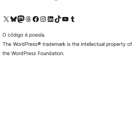
Visita la cuenta de X (anteriormente Twitter)
Visita a nosa conta de Bluesky
Visita a nosa conta de Mastodon
Visita a nosa conta de Threads
Visita a nosa páxina de Facebook
Visita a nosa conta de Instagram
Visita a nosa conta de LinkedIn
Visita a nosa conta de TikTok
Visita a nosa canle de YouTube
Visita a nosa conta de Tumblr
O código é poesía.
The WordPress® trademark is the intellectual property of
the WordPress Foundation.