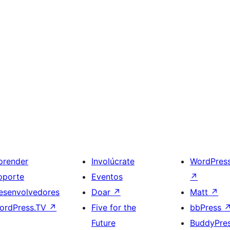
prender
Involúcrate
WordPres
oporte
Eventos
↗
esenvolvedores
Doar
↗
Matt
↗
ordPress.TV
↗
Five for the
bbPress
Future
BuddyPre