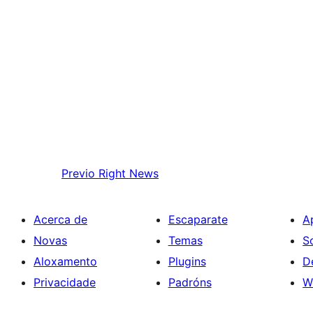
Previo
Right News
Acerca de
Escaparate
A
Novas
Temas
S
Aloxamento
Plugins
D
Privacidade
Padróns
W