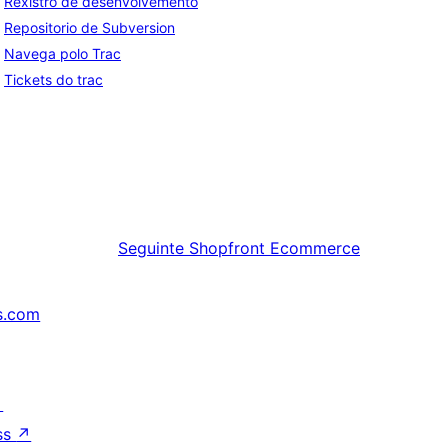
Rexistro de desenvolvemento
Repositorio de Subversion
Navega polo Trac
Tickets do trac
Seguinte
Shopfront Ecommerce
s.com
↗
ss
↗