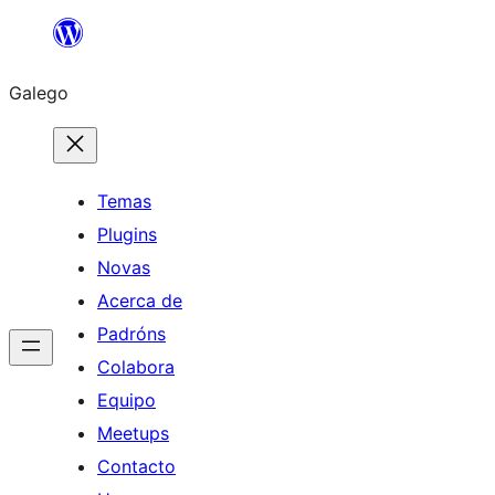
Saltar
ao
Galego
contido
Temas
Plugins
Novas
Acerca de
Padróns
Colabora
Equipo
Meetups
Contacto