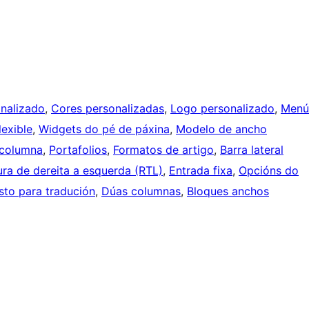
nalizado
, 
Cores personalizadas
, 
Logo personalizado
, 
Menú
lexible
, 
Widgets do pé de páxina
, 
Modelo de ancho
columna
, 
Portafolios
, 
Formatos de artigo
, 
Barra lateral
ura de dereita a esquerda (RTL)
, 
Entrada fixa
, 
Opcións do
isto para tradución
, 
Dúas columnas
, 
Bloques anchos