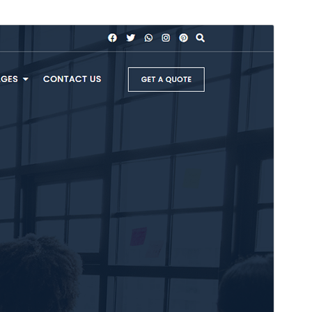
Tema comercial
Este tema é gratuíto mais ofrece actualizacións ou
soporte comercial de pago.
Vista previa
Descarga
Este é un tema fillo de
Bosa
.
Versión
1.0.2
Última actualización
Xullo 6, 2026
Instalacións activas
100+
Versión de WordPress
4.7
Versión de PHP
5.6
Páxina de inicio do tema