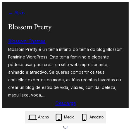
Saltar
← Atrás
ao
contido
Blossom Pretty
Blossom Themes
Blossom Pretty é un tema infantil do tema do blog Blossom
Feminine WordPress. Este tema feminino e elegante
pódese usar para crear un sitio web impresionante,
animado e atractivo. Se queres compartir os teus
consellos expertos en moda, as túas receitas favoritas ou
crear un blog de estilo de vida, viaxes, comida, beleza,
maquillaxe, voda,…
Descarga
blossom-pretty.1.0.9.zip
Ancho
Medio
Angosto