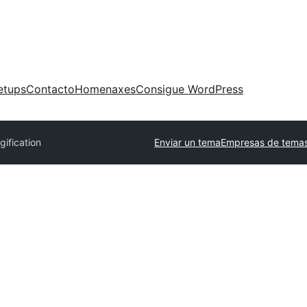
etups
Contacto
Homenaxes
Consigue WordPress
gification
Enviar un tema
Empresas de temas