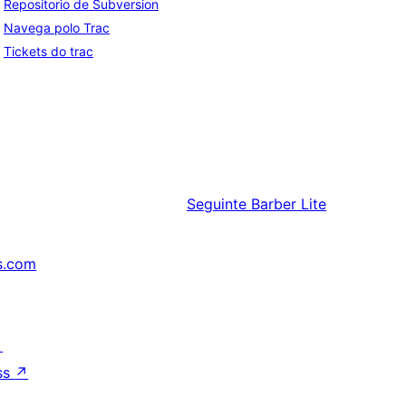
Repositorio de Subversion
Navega polo Trac
Tickets do trac
Seguinte
Barber Lite
s.com
↗
ss
↗