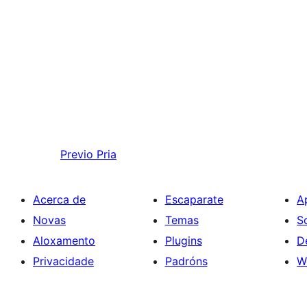
Previo
Pria
Acerca de
Escaparate
A
Novas
Temas
S
Aloxamento
Plugins
D
Privacidade
Padróns
W