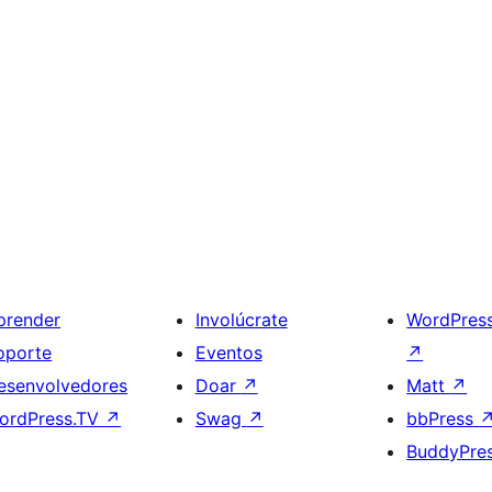
prender
Involúcrate
WordPres
oporte
Eventos
↗
esenvolvedores
Doar
↗
Matt
↗
ordPress.TV
↗
Swag
↗
bbPress
BuddyPre