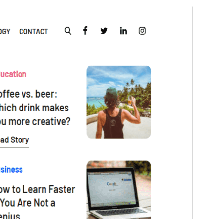
Vista previa
Descarga
Versión
1.5
Última actualización
Maio 6, 2026
Instalacións activas
50+
Versión de WordPress
5.1
Versión de PHP
5.6
Páxina de inicio do tema