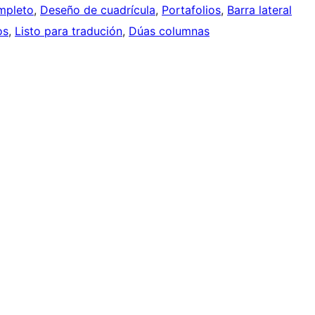
mpleto
, 
Deseño de cuadrícula
, 
Portafolios
, 
Barra lateral
os
, 
Listo para tradución
, 
Dúas columnas