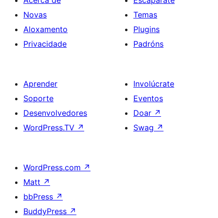
Novas
Temas
Aloxamento
Plugins
Privacidade
Padróns
Aprender
Involúcrate
Soporte
Eventos
Desenvolvedores
Doar
↗
WordPress.TV
↗
Swag
↗
WordPress.com
↗
Matt
↗
bbPress
↗
BuddyPress
↗