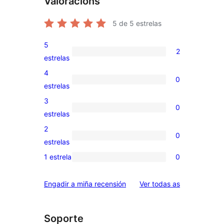
Valoracións
5
de 5 estrelas
5
2
2
estrelas
valoracións
4
0
de
0
estrelas
5
valoracións
3
0
estrelas
de
0
estrelas
4
valoracións
2
0
estrelas
de
0
estrelas
3
valoracións
1 estrela
0
0
estrelas
de
valoracións
2
valoracións
Engadir a miña recensión
Ver todas as
de
estrelas
1
estrelas
Soporte