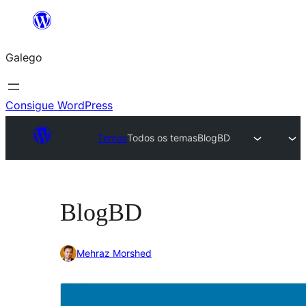
Saltar
ao
Galego
contido
Consigue WordPress
Temas
Todos os temas
BlogBD
BlogBD
Mehraz Morshed