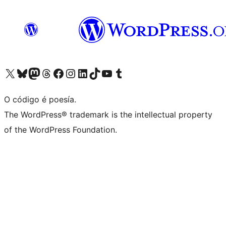
Visita la cuenta de X (anteriormente Twitter)
Visita a nosa conta de Bluesky
Visita a nosa conta de Mastodon
Visita a nosa conta de Threads
Visita a nosa páxina de Facebook
Visita a nosa conta de Instagram
Visita a nosa conta de LinkedIn
Visita a nosa conta de TikTok
Visita a nosa canle de YouTube
Visita a nosa conta de Tumblr
O código é poesía.
The WordPress® trademark is the intellectual property
of the WordPress Foundation.