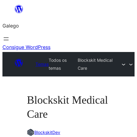
Saltar
ao
Galego
contido
Consigue WordPress
Todos os
Blockskit Medical
Temas
temas
Care
Blockskit Medical
Care
BlockskitDev