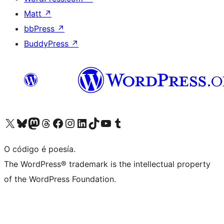
Matt
↗
bbPress
↗
BuddyPress
↗
Visita la cuenta de X (anteriormente Twitter)
Visita a nosa conta de Bluesky
Visita a nosa conta de Mastodon
Visita a nosa conta de Threads
Visita a nosa páxina de Facebook
Visita a nosa conta de Instagram
Visita a nosa conta de LinkedIn
Visita a nosa conta de TikTok
Visita a nosa canle de YouTube
Visita a nosa conta de Tumblr
O código é poesía.
The WordPress® trademark is the intellectual property
of the WordPress Foundation.