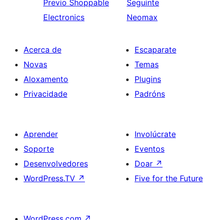
Previo
Shoppable
Seguinte
Electronics
Neomax
Acerca de
Escaparate
Novas
Temas
Aloxamento
Plugins
Privacidade
Padróns
Aprender
Involúcrate
Soporte
Eventos
Desenvolvedores
Doar
↗
WordPress.TV
↗
Five for the Future
WordPress.com
↗