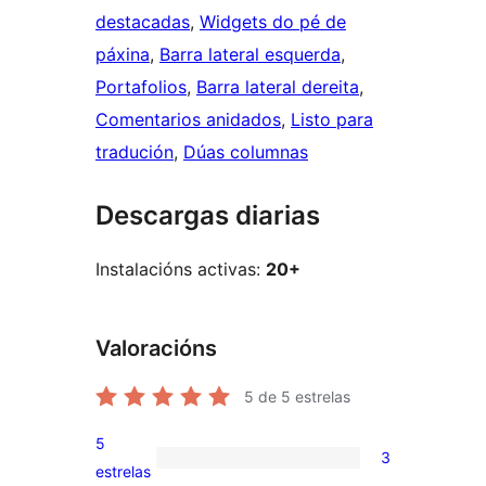
destacadas
, 
Widgets do pé de
páxina
, 
Barra lateral esquerda
, 
Portafolios
, 
Barra lateral dereita
, 
Comentarios anidados
, 
Listo para
tradución
, 
Dúas columnas
Descargas diarias
Instalacións activas:
20+
Valoracións
5
de 5 estrelas
5
3
3
estrelas