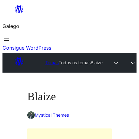
Saltar
ao
Galego
contido
Consigue WordPress
Temas
Todos os temas
Blaize
Blaize
Mystical Themes