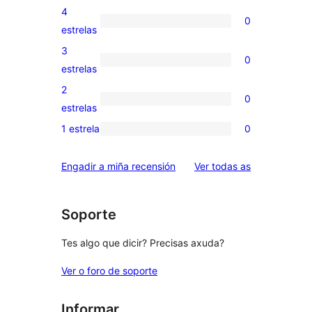
valoracións
4
0
de
0
estrelas
5
valoracións
3
0
estrelas
de
0
estrelas
4
valoracións
2
0
estrelas
de
0
estrelas
3
valoracións
1 estrela
0
0
estrelas
de
valoracións
2
valoracións
Engadir a miña recensión
Ver todas as
de
estrelas
1
estrelas
Soporte
Tes algo que dicir? Precisas axuda?
Ver o foro de soporte
Informar