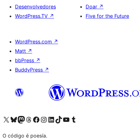
Desenvolvedores
Doar
↗
WordPress.TV
↗
Five for the Future
WordPress.com
↗
Matt
↗
bbPress
↗
BuddyPress
↗
Visita la cuenta de X (anteriormente Twitter)
Visita a nosa conta de Bluesky
Visita a nosa conta de Mastodon
Visita a nosa conta de Threads
Visita a nosa páxina de Facebook
Visita a nosa conta de Instagram
Visita a nosa conta de LinkedIn
Visita a nosa conta de TikTok
Visita a nosa canle de YouTube
Visita a nosa conta de Tumblr
O código é poesía.