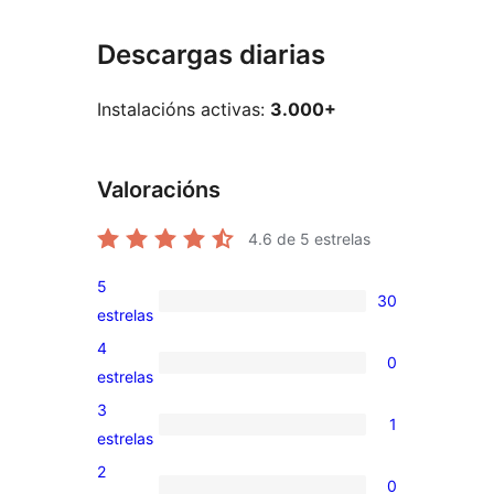
Descargas diarias
Instalacións activas:
3.000+
Valoracións
4.6
de 5 estrelas
5
30
30
estrelas
valoracións
4
0
de
0
estrelas
5
valoracións
3
1
estrelas
de
1
estrelas
4
valoración
2
0
estrelas
de