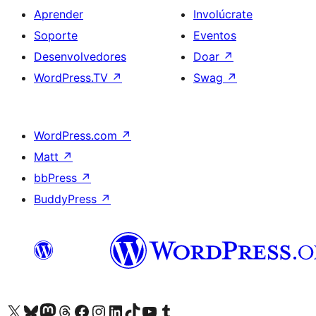
Aprender
Involúcrate
Soporte
Eventos
Desenvolvedores
Doar
↗
WordPress.TV
↗
Swag
↗
WordPress.com
↗
Matt
↗
bbPress
↗
BuddyPress
↗
Visita la cuenta de X (anteriormente Twitter)
Visita a nosa conta de Bluesky
Visita a nosa conta de Mastodon
Visita a nosa conta de Threads
Visita a nosa páxina de Facebook
Visita a nosa conta de Instagram
Visita a nosa conta de LinkedIn
Visita a nosa conta de TikTok
Visita a nosa canle de YouTube
Visita a nosa conta de Tumblr