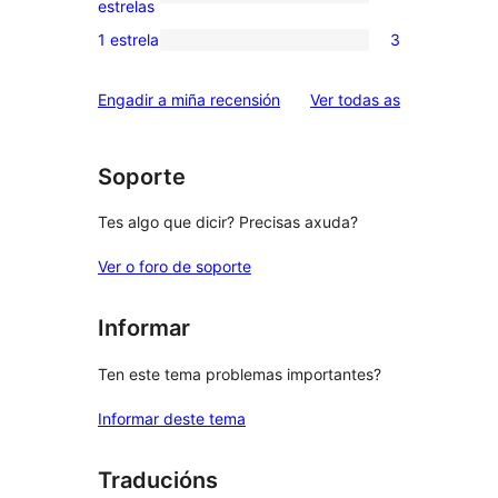
0
estrelas
3
valoracións
1 estrela
3
3
estrelas
de
valoracións
2
valoracións
Engadir a miña recensión
Ver todas as
de
estrelas
1
estrelas
Soporte
Tes algo que dicir? Precisas axuda?
Ver o foro de soporte
Informar
Ten este tema problemas importantes?
Informar deste tema
Traducións