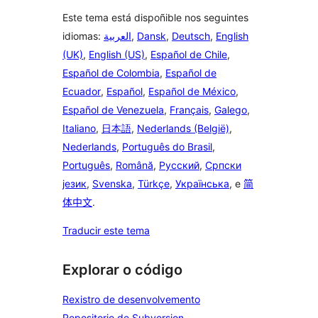
Este tema está dispoñible nos seguintes
idiomas:
العربية
,
Dansk
,
Deutsch
,
English
(UK)
,
English (US)
,
Español de Chile
,
Español de Colombia
,
Español de
Ecuador
,
Español
,
Español de México
,
Español de Venezuela
,
Français
,
Galego
,
Italiano
,
日本語
,
Nederlands (België)
,
Nederlands
,
Português do Brasil
,
Português
,
Română
,
Русский
,
Српски
језик
,
Svenska
,
Türkçe
,
Українська
, e
简
体中文
.
Traducir este tema
Explorar o código
Rexistro de desenvolvemento
Repositorio de Subversion