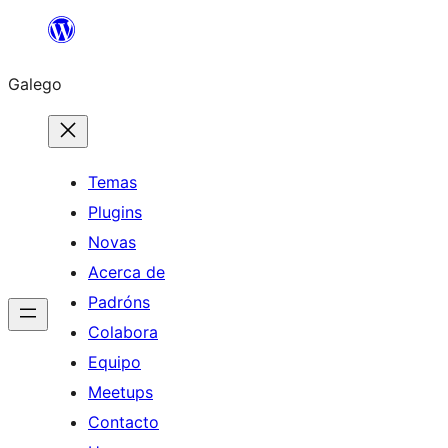
Saltar
ao
Galego
contido
Temas
Plugins
Novas
Acerca de
Padróns
Colabora
Equipo
Meetups
Contacto