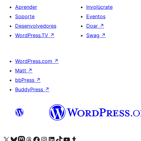
Aprender
Involúcrate
Soporte
Eventos
Desenvolvedores
Doar
↗
WordPress.TV
↗
Swag
↗
WordPress.com
↗
Matt
↗
bbPress
↗
BuddyPress
↗
Visita la cuenta de X (anteriormente Twitter)
Visita a nosa conta de Bluesky
Visita a nosa conta de Mastodon
Visita a nosa conta de Threads
Visita a nosa páxina de Facebook
Visita a nosa conta de Instagram
Visita a nosa conta de LinkedIn
Visita a nosa conta de TikTok
Visita a nosa canle de YouTube
Visita a nosa conta de Tumblr