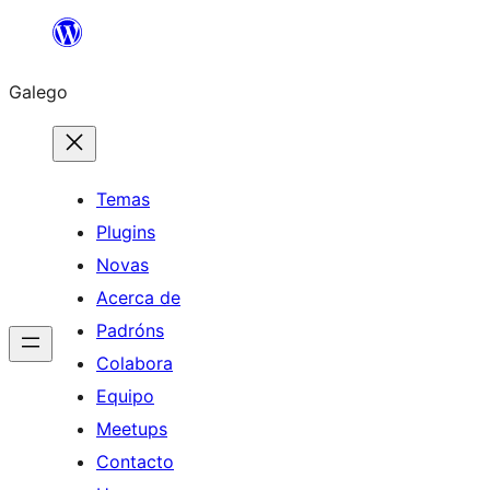
Saltar
ao
Galego
contido
Temas
Plugins
Novas
Acerca de
Padróns
Colabora
Equipo
Meetups
Contacto