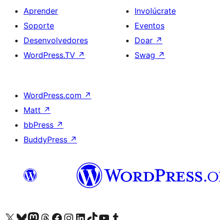
Aprender
Involúcrate
Soporte
Eventos
Desenvolvedores
Doar
↗
WordPress.TV
↗
Swag
↗
WordPress.com
↗
Matt
↗
bbPress
↗
BuddyPress
↗
Visita la cuenta de X (anteriormente Twitter)
Visita a nosa conta de Bluesky
Visita a nosa conta de Mastodon
Visita a nosa conta de Threads
Visita a nosa páxina de Facebook
Visita a nosa conta de Instagram
Visita a nosa conta de LinkedIn
Visita a nosa conta de TikTok
Visita a nosa canle de YouTube
Visita a nosa conta de Tumblr