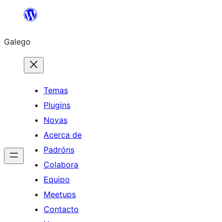
Saltar
ao
Galego
contido
Temas
Plugins
Novas
Acerca de
Padróns
Colabora
Equipo
Meetups
Contacto