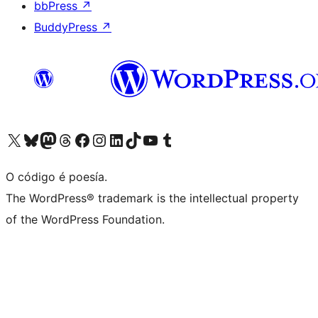
bbPress
↗
BuddyPress
↗
Visita la cuenta de X (anteriormente Twitter)
Visita a nosa conta de Bluesky
Visita a nosa conta de Mastodon
Visita a nosa conta de Threads
Visita a nosa páxina de Facebook
Visita a nosa conta de Instagram
Visita a nosa conta de LinkedIn
Visita a nosa conta de TikTok
Visita a nosa canle de YouTube
Visita a nosa conta de Tumblr
O código é poesía.
The WordPress® trademark is the intellectual property
of the WordPress Foundation.