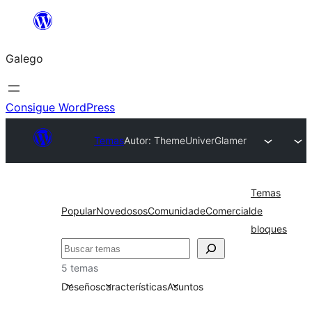
Saltar
ao
Galego
contido
Consigue WordPress
Temas
Autor: ThemeUniver
Glamer
Temas
Popular
Novedosos
Comunidade
Comercial
de
bloques
Buscar
5 temas
Deseños
características
Asuntos