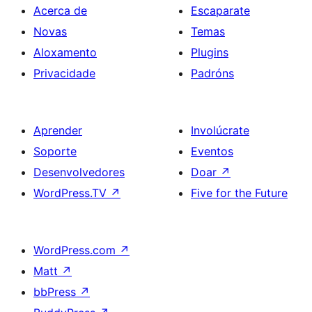
Acerca de
Escaparate
Novas
Temas
Aloxamento
Plugins
Privacidade
Padróns
Aprender
Involúcrate
Soporte
Eventos
Desenvolvedores
Doar
↗
WordPress.TV
↗
Five for the Future
WordPress.com
↗
Matt
↗
bbPress
↗