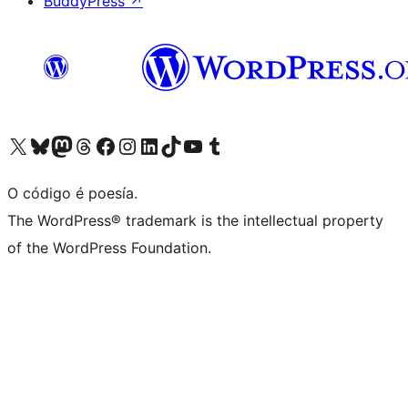
BuddyPress
↗
Visita la cuenta de X (anteriormente Twitter)
Visita a nosa conta de Bluesky
Visita a nosa conta de Mastodon
Visita a nosa conta de Threads
Visita a nosa páxina de Facebook
Visita a nosa conta de Instagram
Visita a nosa conta de LinkedIn
Visita a nosa conta de TikTok
Visita a nosa canle de YouTube
Visita a nosa conta de Tumblr
O código é poesía.
The WordPress® trademark is the intellectual property
of the WordPress Foundation.