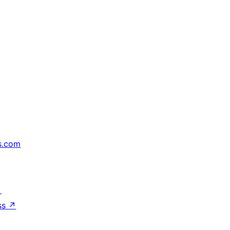
s.com
↗
ss
↗