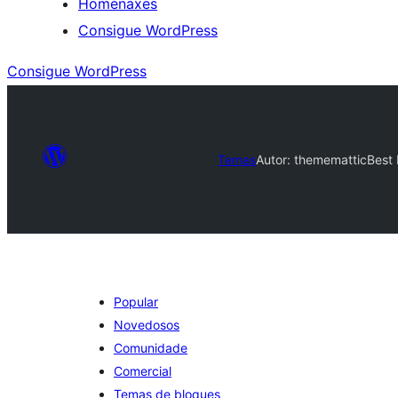
Homenaxes
Consigue WordPress
Consigue WordPress
Temas
Autor: thememattic
Best
Popular
Novedosos
Comunidade
Comercial
Temas de bloques