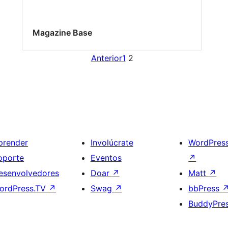
Magazine Base
Anterior
1
2
prender
Involúcrate
WordPres
oporte
Eventos
↗
esenvolvedores
Doar
↗
Matt
↗
ordPress.TV
↗
Swag
↗
bbPress
BuddyPre