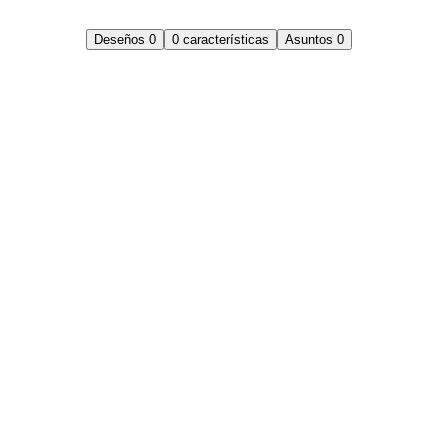
Deseños
0
0
características
Asuntos
0