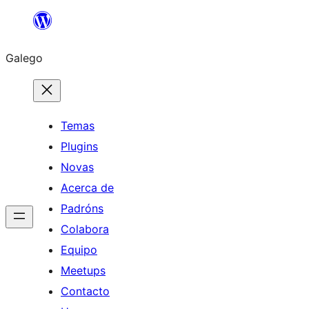
Saltar
ao
Galego
contido
Temas
Plugins
Novas
Acerca de
Padróns
Colabora
Equipo
Meetups
Contacto