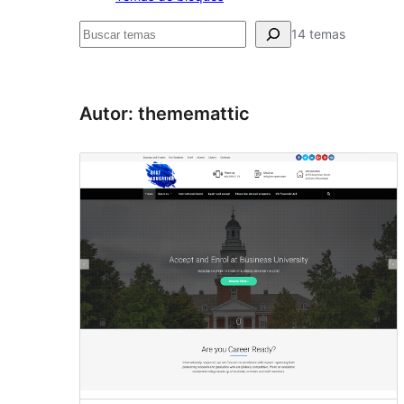
Buscar
14 temas
Autor: thememattic