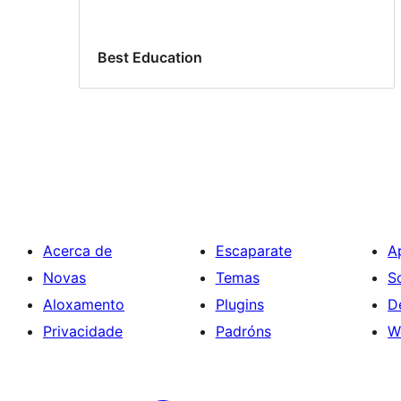
Best Education
Acerca de
Escaparate
A
Novas
Temas
S
Aloxamento
Plugins
D
Privacidade
Padróns
W