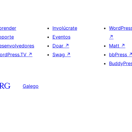
prender
Involúcrate
WordPres
oporte
Eventos
↗
esenvolvedores
Doar
↗
Matt
↗
ordPress.TV
↗
Swag
↗
bbPress
BuddyPre
Galego