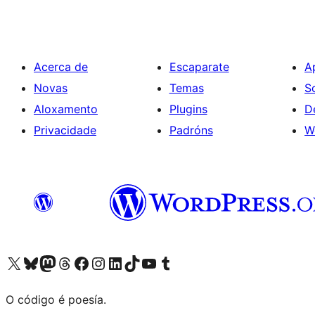
Acerca de
Escaparate
A
Novas
Temas
S
Aloxamento
Plugins
D
Privacidade
Padróns
W
Visita la cuenta de X (anteriormente Twitter)
Visita a nosa conta de Bluesky
Visita a nosa conta de Mastodon
Visita a nosa conta de Threads
Visita a nosa páxina de Facebook
Visita a nosa conta de Instagram
Visita a nosa conta de LinkedIn
Visita a nosa conta de TikTok
Visita a nosa canle de YouTube
Visita a nosa conta de Tumblr
O código é poesía.