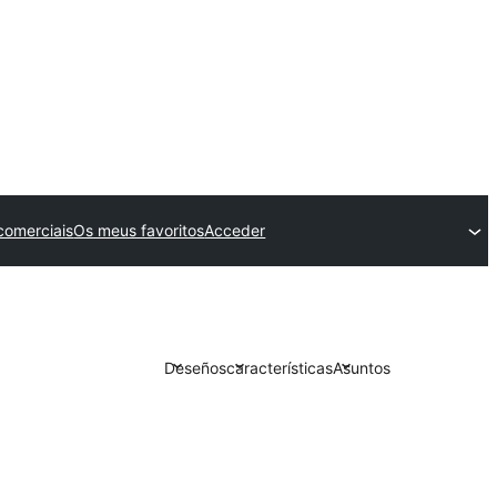
comerciais
Os meus favoritos
Acceder
Deseños
características
Asuntos