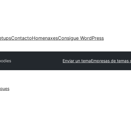
etups
Contacto
Homenaxes
Consigue WordPress
oodies
Enviar un tema
Empresas de temas 
oques