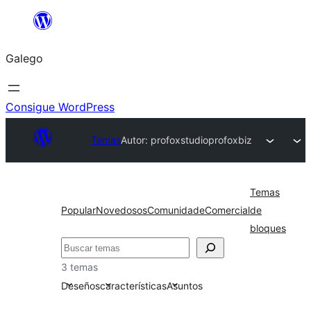
Saltar
ao
Galego
contido
Consigue WordPress
Temas
Autor: profoxstudio
profoxbiz
Temas
Popular
Novedosos
Comunidade
Comercial
de
bloques
Buscar
3 temas
Deseños
características
Asuntos