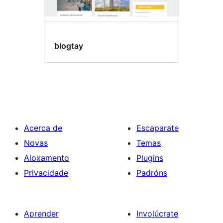
blogtay
Acerca de
Escaparate
Novas
Temas
Aloxamento
Plugins
Privacidade
Padróns
Aprender
Involúcrate