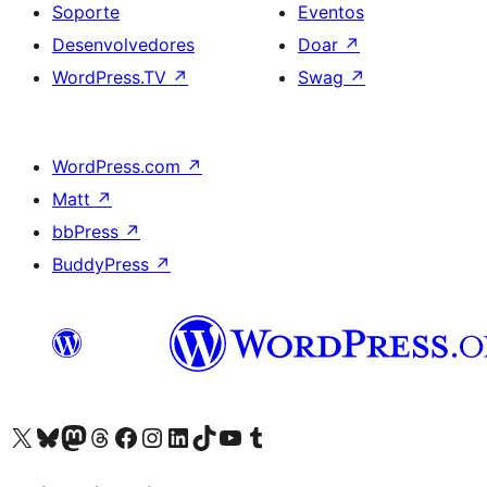
Soporte
Eventos
Desenvolvedores
Doar
↗
WordPress.TV
↗
Swag
↗
WordPress.com
↗
Matt
↗
bbPress
↗
BuddyPress
↗
Visita la cuenta de X (anteriormente Twitter)
Visita a nosa conta de Bluesky
Visita a nosa conta de Mastodon
Visita a nosa conta de Threads
Visita a nosa páxina de Facebook
Visita a nosa conta de Instagram
Visita a nosa conta de LinkedIn
Visita a nosa conta de TikTok
Visita a nosa canle de YouTube
Visita a nosa conta de Tumblr