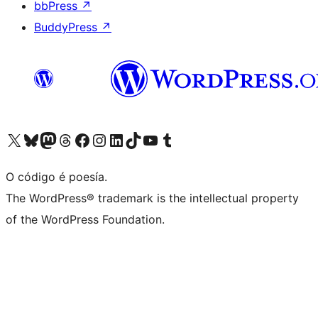
bbPress
↗
BuddyPress
↗
Visita la cuenta de X (anteriormente Twitter)
Visita a nosa conta de Bluesky
Visita a nosa conta de Mastodon
Visita a nosa conta de Threads
Visita a nosa páxina de Facebook
Visita a nosa conta de Instagram
Visita a nosa conta de LinkedIn
Visita a nosa conta de TikTok
Visita a nosa canle de YouTube
Visita a nosa conta de Tumblr
O código é poesía.
The WordPress® trademark is the intellectual property
of the WordPress Foundation.