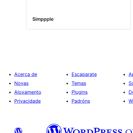
Simppple
Acerca de
Escaparate
A
Novas
Temas
S
Aloxamento
Plugins
D
Privacidade
Padróns
W