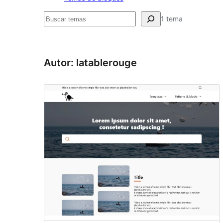
Buscar
1 tema
Autor: latablerouge