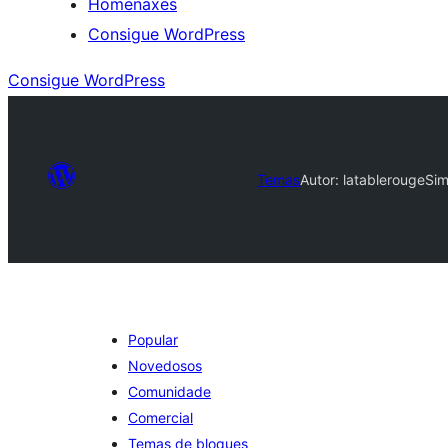
Homenaxes
Consigue WordPress
Consigue WordPress
Temas
Autor: latablerouge
Si
Popular
Novedosos
Comunidade
Comercial
Temas de bloques