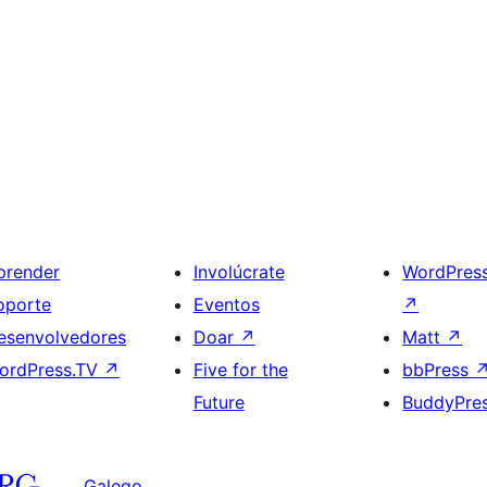
prender
Involúcrate
WordPres
oporte
Eventos
↗
esenvolvedores
Doar
↗
Matt
↗
ordPress.TV
↗
Five for the
bbPress
Future
BuddyPre
Galego