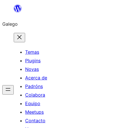
Saltar
ao
Galego
contido
Temas
Plugins
Novas
Acerca de
Padróns
Colabora
Equipo
Meetups
Contacto