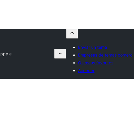
Enviar un tema
mppple
Empresas de temas comerci
Os meus favoritos
Acceder