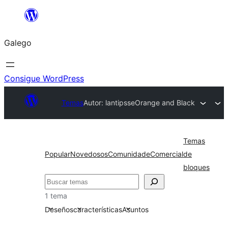
Saltar
ao
Galego
contido
Consigue WordPress
Temas
Autor: lantipsse
Orange and Black
Temas
Popular
Novedosos
Comunidade
Comercial
de
bloques
Buscar
1 tema
Deseños
características
Asuntos