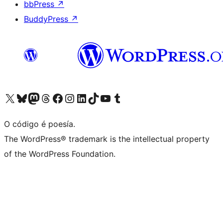
bbPress
↗
BuddyPress
↗
Visita la cuenta de X (anteriormente Twitter)
Visita a nosa conta de Bluesky
Visita a nosa conta de Mastodon
Visita a nosa conta de Threads
Visita a nosa páxina de Facebook
Visita a nosa conta de Instagram
Visita a nosa conta de LinkedIn
Visita a nosa conta de TikTok
Visita a nosa canle de YouTube
Visita a nosa conta de Tumblr
O código é poesía.
The WordPress® trademark is the intellectual property
of the WordPress Foundation.