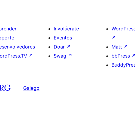
prender
Involúcrate
WordPres
oporte
Eventos
↗
esenvolvedores
Doar
↗
Matt
↗
ordPress.TV
↗
Swag
↗
bbPress
BuddyPre
Galego