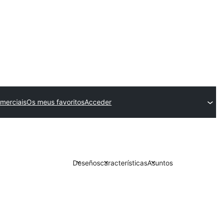
merciais
Os meus favoritos
Acceder
Deseños
características
Asuntos