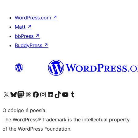
WordPress.com
↗
Matt
↗
bbPress
↗
BuddyPress
↗
Visita la cuenta de X (anteriormente Twitter)
Visita a nosa conta de Bluesky
Visita a nosa conta de Mastodon
Visita a nosa conta de Threads
Visita a nosa páxina de Facebook
Visita a nosa conta de Instagram
Visita a nosa conta de LinkedIn
Visita a nosa conta de TikTok
Visita a nosa canle de YouTube
Visita a nosa conta de Tumblr
O código é poesía.
The WordPress® trademark is the intellectual property
of the WordPress Foundation.