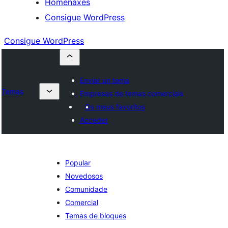
Homenaxes
Consigue WordPress
Consigue WordPress
Enviar un tema
Temas
Empresas de temas comerciais
Os meus favoritos
Acceder
Popular
Novedosos
Comunidade
Comercial
Temas de bloques