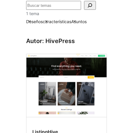
Buscar
1 tema
Deseños
características
Asuntos
Autor: HivePress
ListingHive