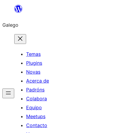
Saltar
ao
Galego
contido
Temas
Plugins
Novas
Acerca de
Padróns
Colabora
Equipo
Meetups
Contacto