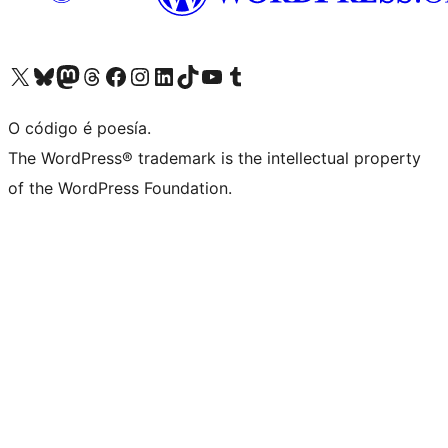
Visita la cuenta de X (anteriormente Twitter)
Visita a nosa conta de Bluesky
Visita a nosa conta de Mastodon
Visita a nosa conta de Threads
Visita a nosa páxina de Facebook
Visita a nosa conta de Instagram
Visita a nosa conta de LinkedIn
Visita a nosa conta de TikTok
Visita a nosa canle de YouTube
Visita a nosa conta de Tumblr
O código é poesía.
The WordPress® trademark is the intellectual property
of the WordPress Foundation.