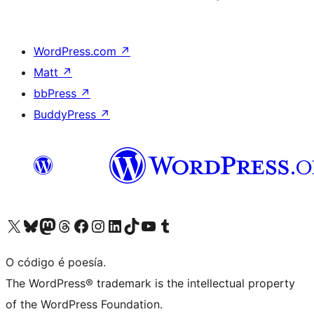
WordPress.com
↗
Matt
↗
bbPress
↗
BuddyPress
↗
Visita la cuenta de X (anteriormente Twitter)
Visita a nosa conta de Bluesky
Visita a nosa conta de Mastodon
Visita a nosa conta de Threads
Visita a nosa páxina de Facebook
Visita a nosa conta de Instagram
Visita a nosa conta de LinkedIn
Visita a nosa conta de TikTok
Visita a nosa canle de YouTube
Visita a nosa conta de Tumblr
O código é poesía.
The WordPress® trademark is the intellectual property
of the WordPress Foundation.