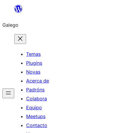
Saltar
ao
Galego
contido
Temas
Plugins
Novas
Acerca de
Padróns
Colabora
Equipo
Meetups
Contacto