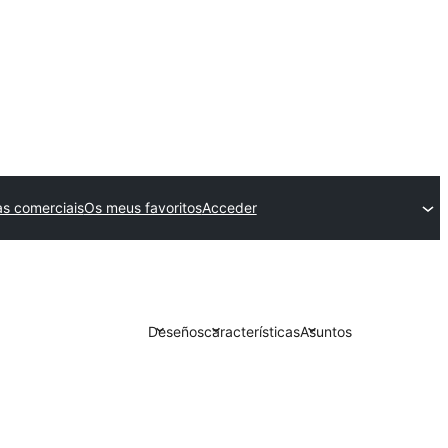
s comerciais
Os meus favoritos
Acceder
Deseños
características
Asuntos