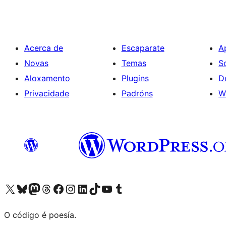
Acerca de
Escaparate
A
Novas
Temas
S
Aloxamento
Plugins
D
Privacidade
Padróns
W
Visita la cuenta de X (anteriormente Twitter)
Visita a nosa conta de Bluesky
Visita a nosa conta de Mastodon
Visita a nosa conta de Threads
Visita a nosa páxina de Facebook
Visita a nosa conta de Instagram
Visita a nosa conta de LinkedIn
Visita a nosa conta de TikTok
Visita a nosa canle de YouTube
Visita a nosa conta de Tumblr
O código é poesía.