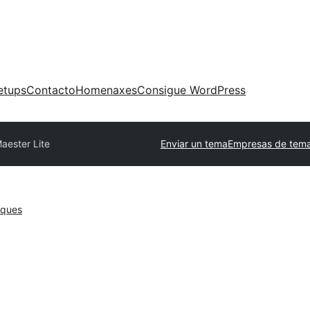
etups
Contacto
Homenaxes
Consigue WordPress
aester Lite
Enviar un tema
Empresas de tema
oques