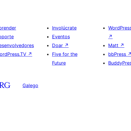
prender
Involúcrate
WordPres
oporte
Eventos
↗
esenvolvedores
Doar
↗
Matt
↗
ordPress.TV
↗
Five for the
bbPress
Future
BuddyPre
Galego