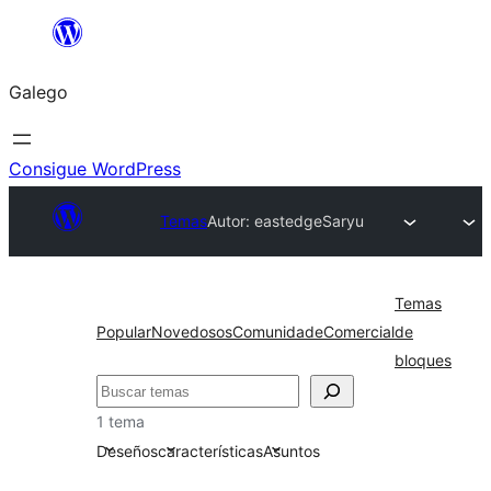
Saltar
ao
Galego
contido
Consigue WordPress
Temas
Autor: eastedge
Saryu
Temas
Popular
Novedosos
Comunidade
Comercial
de
bloques
Buscar
1 tema
Deseños
características
Asuntos