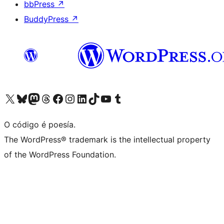
bbPress
↗
BuddyPress
↗
Visita la cuenta de X (anteriormente Twitter)
Visita a nosa conta de Bluesky
Visita a nosa conta de Mastodon
Visita a nosa conta de Threads
Visita a nosa páxina de Facebook
Visita a nosa conta de Instagram
Visita a nosa conta de LinkedIn
Visita a nosa conta de TikTok
Visita a nosa canle de YouTube
Visita a nosa conta de Tumblr
O código é poesía.
The WordPress® trademark is the intellectual property
of the WordPress Foundation.