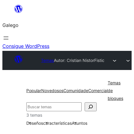
Saltar
ao
Galego
contido
Consigue WordPress
Temas
Autor: Cristian Nistor
Fistic
Temas
Popular
Novedosos
Comunidade
Comercial
de
bloques
Buscar
3 temas
Deseños
características
Asuntos