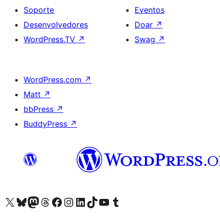
Soporte
Eventos
Desenvolvedores
Doar
↗
WordPress.TV
↗
Swag
↗
WordPress.com
↗
Matt
↗
bbPress
↗
BuddyPress
↗
Visita la cuenta de X (anteriormente Twitter)
Visita a nosa conta de Bluesky
Visita a nosa conta de Mastodon
Visita a nosa conta de Threads
Visita a nosa páxina de Facebook
Visita a nosa conta de Instagram
Visita a nosa conta de LinkedIn
Visita a nosa conta de TikTok
Visita a nosa canle de YouTube
Visita a nosa conta de Tumblr