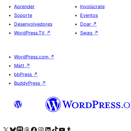
Aprender
Involúcrate
Soporte
Eventos
Desenvolvedores
Doar
↗
WordPress.TV
↗
Swag
↗
WordPress.com
↗
Matt
↗
bbPress
↗
BuddyPress
↗
Visita la cuenta de X (anteriormente Twitter)
Visita a nosa conta de Bluesky
Visita a nosa conta de Mastodon
Visita a nosa conta de Threads
Visita a nosa páxina de Facebook
Visita a nosa conta de Instagram
Visita a nosa conta de LinkedIn
Visita a nosa conta de TikTok
Visita a nosa canle de YouTube
Visita a nosa conta de Tumblr