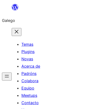
Saltar
ao
Galego
contido
Temas
Plugins
Novas
Acerca de
Padróns
Colabora
Equipo
Meetups
Contacto