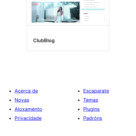
ClubBlog
Acerca de
Escaparate
Novas
Temas
Aloxamento
Plugins
Privacidade
Padróns