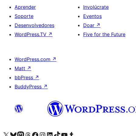
Aprender
Involúcrate
Soporte
Eventos
Desenvolvedores
Doar
↗
WordPress.TV
↗
Five for the Future
WordPress.com
↗
Matt
↗
bbPress
↗
BuddyPress
↗
Visita la cuenta de X (anteriormente Twitter)
Visita a nosa conta de Bluesky
Visita a nosa conta de Mastodon
Visita a nosa conta de Threads
Visita a nosa páxina de Facebook
Visita a nosa conta de Instagram
Visita a nosa conta de LinkedIn
Visita a nosa conta de TikTok
Visita a nosa canle de YouTube
Visita a nosa conta de Tumblr