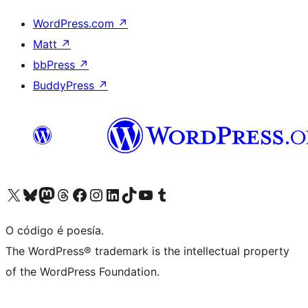
WordPress.com
↗
Matt
↗
bbPress
↗
BuddyPress
↗
Visita la cuenta de X (anteriormente Twitter)
Visita a nosa conta de Bluesky
Visita a nosa conta de Mastodon
Visita a nosa conta de Threads
Visita a nosa páxina de Facebook
Visita a nosa conta de Instagram
Visita a nosa conta de LinkedIn
Visita a nosa conta de TikTok
Visita a nosa canle de YouTube
Visita a nosa conta de Tumblr
O código é poesía.
The WordPress® trademark is the intellectual property
of the WordPress Foundation.