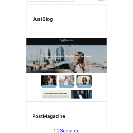
JustBlog
PostMagazine
1
2
Seguinte