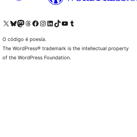
Visita la cuenta de X (anteriormente Twitter)
Visita a nosa conta de Bluesky
Visita a nosa conta de Mastodon
Visita a nosa conta de Threads
Visita a nosa páxina de Facebook
Visita a nosa conta de Instagram
Visita a nosa conta de LinkedIn
Visita a nosa conta de TikTok
Visita a nosa canle de YouTube
Visita a nosa conta de Tumblr
O código é poesía.
The WordPress® trademark is the intellectual property
of the WordPress Foundation.