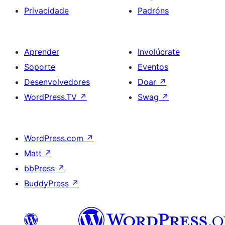
Privacidade
Padróns
Aprender
Involúcrate
Soporte
Eventos
Desenvolvedores
Doar
↗
WordPress.TV
↗
Swag
↗
WordPress.com
↗
Matt
↗
bbPress
↗
BuddyPress
↗