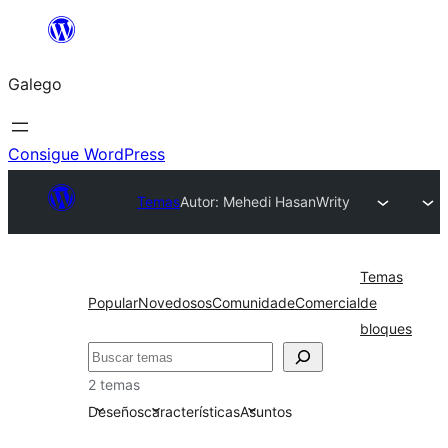
Saltar
ao
Galego
contido
Consigue WordPress
Temas
Autor: Mehedi Hasan
Writy
Temas
Popular
Novedosos
Comunidade
Comercial
de
bloques
Buscar
2 temas
Deseños
características
Asuntos