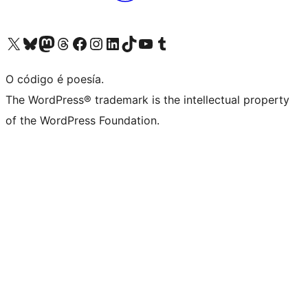
Visita la cuenta de X (anteriormente Twitter)
Visita a nosa conta de Bluesky
Visita a nosa conta de Mastodon
Visita a nosa conta de Threads
Visita a nosa páxina de Facebook
Visita a nosa conta de Instagram
Visita a nosa conta de LinkedIn
Visita a nosa conta de TikTok
Visita a nosa canle de YouTube
Visita a nosa conta de Tumblr
O código é poesía.
The WordPress® trademark is the intellectual property
of the WordPress Foundation.