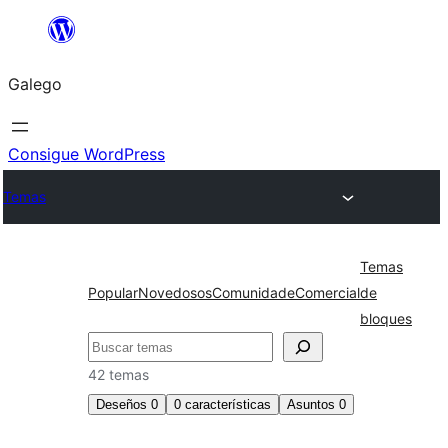
Saltar
ao
Galego
contido
Consigue WordPress
Temas
Temas
Popular
Novedosos
Comunidade
Comercial
de
bloques
Buscar
42 temas
Deseños
0
0
características
Asuntos
0