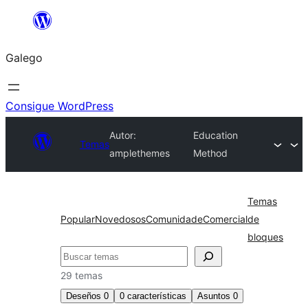
Saltar
ao
Galego
contido
Consigue WordPress
Autor:
Education
Temas
amplethemes
Method
Temas
Popular
Novedosos
Comunidade
Comercial
de
bloques
Buscar
29 temas
Deseños
0
0
características
Asuntos
0