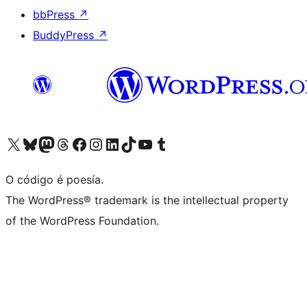
bbPress
↗
BuddyPress
↗
Visita la cuenta de X (anteriormente Twitter)
Visita a nosa conta de Bluesky
Visita a nosa conta de Mastodon
Visita a nosa conta de Threads
Visita a nosa páxina de Facebook
Visita a nosa conta de Instagram
Visita a nosa conta de LinkedIn
Visita a nosa conta de TikTok
Visita a nosa canle de YouTube
Visita a nosa conta de Tumblr
O código é poesía.
The WordPress® trademark is the intellectual property
of the WordPress Foundation.