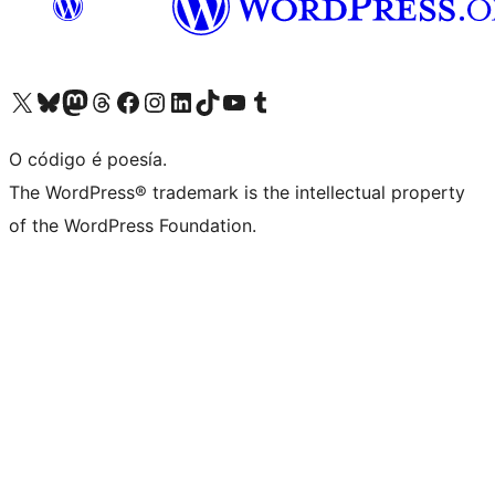
Visita la cuenta de X (anteriormente Twitter)
Visita a nosa conta de Bluesky
Visita a nosa conta de Mastodon
Visita a nosa conta de Threads
Visita a nosa páxina de Facebook
Visita a nosa conta de Instagram
Visita a nosa conta de LinkedIn
Visita a nosa conta de TikTok
Visita a nosa canle de YouTube
Visita a nosa conta de Tumblr
O código é poesía.
The WordPress® trademark is the intellectual property
of the WordPress Foundation.