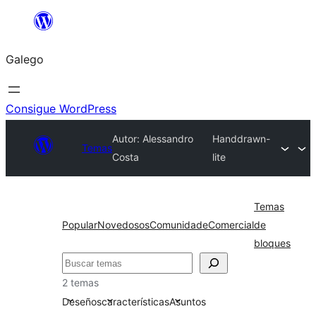
Saltar
ao
Galego
contido
Consigue WordPress
Autor: Alessandro
Handdrawn-
Temas
Costa
lite
Temas
Popular
Novedosos
Comunidade
Comercial
de
bloques
Buscar
2 temas
Deseños
características
Asuntos