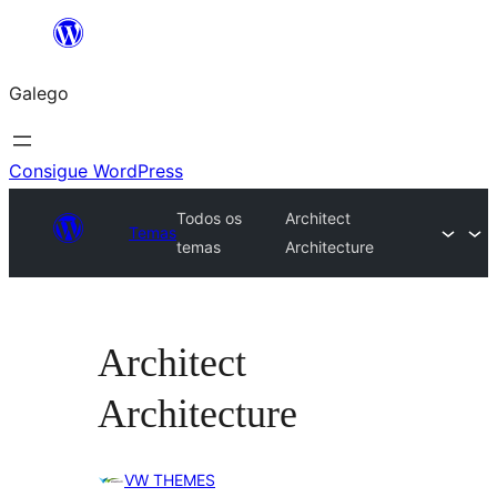
Saltar
ao
Galego
contido
Consigue WordPress
Todos os
Architect
Temas
temas
Architecture
Architect
Architecture
VW THEMES