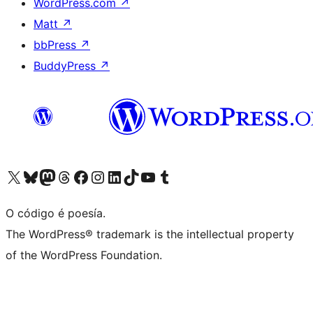
WordPress.com
↗
Matt
↗
bbPress
↗
BuddyPress
↗
Visita la cuenta de X (anteriormente Twitter)
Visita a nosa conta de Bluesky
Visita a nosa conta de Mastodon
Visita a nosa conta de Threads
Visita a nosa páxina de Facebook
Visita a nosa conta de Instagram
Visita a nosa conta de LinkedIn
Visita a nosa conta de TikTok
Visita a nosa canle de YouTube
Visita a nosa conta de Tumblr
O código é poesía.
The WordPress® trademark is the intellectual property
of the WordPress Foundation.