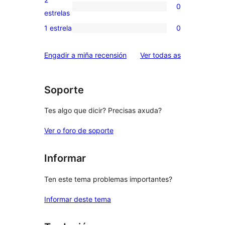
0
estrelas
de
0
estrelas
3
valoracións
1 estrela
0
0
estrelas
de
valoracións
2
valoracións
Engadir a miña recensión
Ver todas as
de
estrelas
1
estrelas
Soporte
Tes algo que dicir? Precisas axuda?
Ver o foro de soporte
Informar
Ten este tema problemas importantes?
Informar deste tema