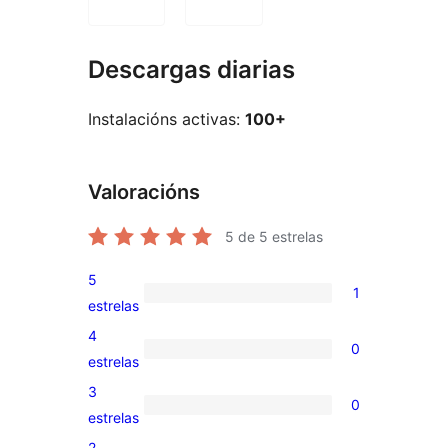
Descargas diarias
Instalacións activas:
100+
Valoracións
5
de 5 estrelas
5
1
1
estrelas
valoración
4
0
de
0
estrelas
5
valoracións
3
0
estrelas
de
0
estrelas
4
valoracións
2