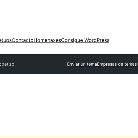
etups
Contacto
Homenaxes
Consigue WordPress
ppetizo
Enviar un tema
Empresas de temas 