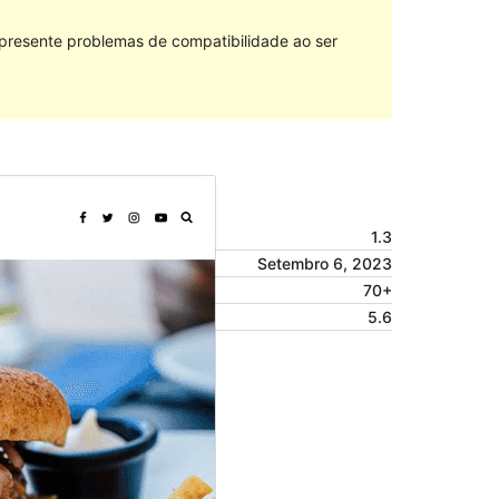
 presente problemas de compatibilidade ao ser
Vista previa
Descarga
Versión
1.3
Última actualización
Setembro 6, 2023
Instalacións activas
70+
Versión de PHP
5.6
Páxina de inicio do tema