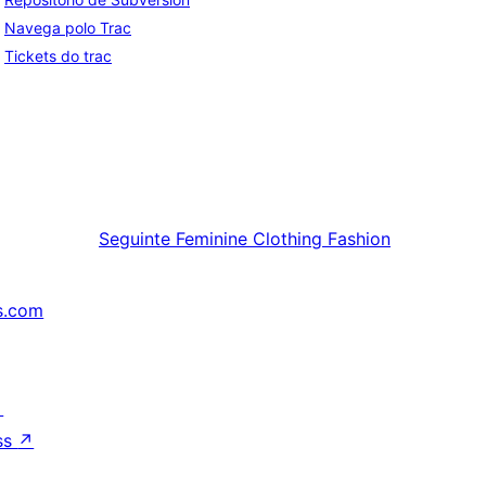
Navega polo Trac
Tickets do trac
Seguinte
Feminine Clothing Fashion
s.com
↗
ss
↗