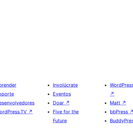
prender
Involúcrate
WordPres
oporte
Eventos
↗
esenvolvedores
Doar
↗
Matt
↗
ordPress.TV
↗
Five for the
bbPress
Future
BuddyPre