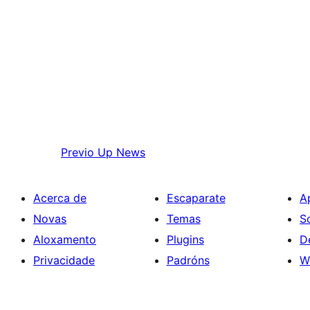
Previo
Up News
Acerca de
Escaparate
A
Novas
Temas
S
Aloxamento
Plugins
D
Privacidade
Padróns
W