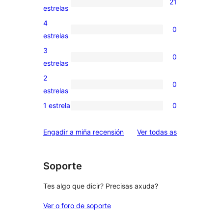
21
21
estrelas
valoracións
4
0
de
0
estrelas
5
valoracións
3
0
estrelas
de
0
estrelas
4
valoracións
2
0
estrelas
de
0
estrelas
3
valoracións
1 estrela
0
0
estrelas
de
valoracións
2
valoracións
Engadir a miña recensión
Ver todas as
de
estrelas
1
estrelas
Soporte
Tes algo que dicir? Precisas axuda?
Ver o foro de soporte