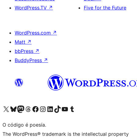
WordPress.TV
↗
Five for the Future
WordPress.com
↗
Matt
↗
bbPress
↗
BuddyPress
↗
Visita la cuenta de X (anteriormente Twitter)
Visita a nosa conta de Bluesky
Visita a nosa conta de Mastodon
Visita a nosa conta de Threads
Visita a nosa páxina de Facebook
Visita a nosa conta de Instagram
Visita a nosa conta de LinkedIn
Visita a nosa conta de TikTok
Visita a nosa canle de YouTube
Visita a nosa conta de Tumblr
O código é poesía.
The WordPress® trademark is the intellectual property