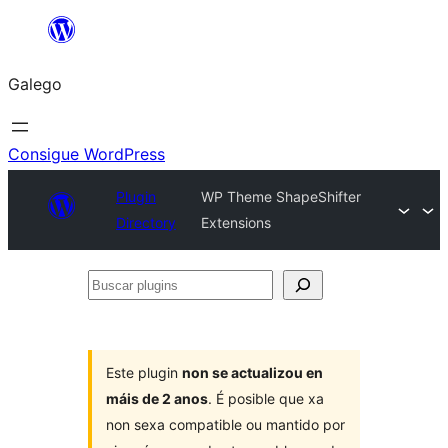
Saltar
ao
Galego
contido
Consigue WordPress
Plugin
WP Theme ShapeShifter
Directory
Extensions
Buscar
plugins
Este plugin
non se actualizou en
máis de 2 anos
. É posible que xa
non sexa compatible ou mantido por