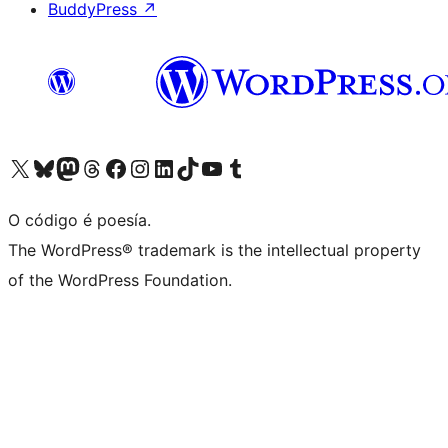
BuddyPress
↗
Visita la cuenta de X (anteriormente Twitter)
Visita a nosa conta de Bluesky
Visita a nosa conta de Mastodon
Visita a nosa conta de Threads
Visita a nosa páxina de Facebook
Visita a nosa conta de Instagram
Visita a nosa conta de LinkedIn
Visita a nosa conta de TikTok
Visita a nosa canle de YouTube
Visita a nosa conta de Tumblr
O código é poesía.
The WordPress® trademark is the intellectual property
of the WordPress Foundation.