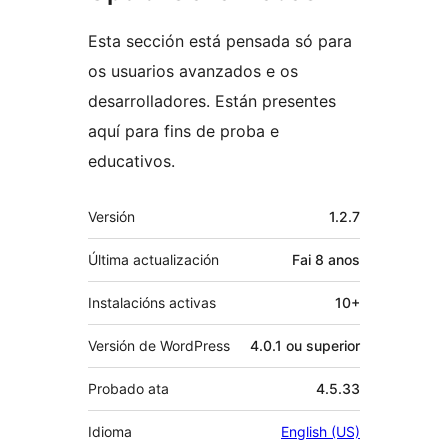
Esta sección está pensada só para
os usuarios avanzados e os
desarrolladores. Están presentes
aquí para fins de proba e
educativos.
Meta
Versión
1.2.7
Última actualización
Fai
8 anos
Instalacións activas
10+
Versión de WordPress
4.0.1 ou superior
Probado ata
4.5.33
Idioma
English (US)