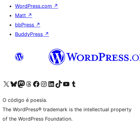
WordPress.com
↗
Matt
↗
bbPress
↗
BuddyPress
↗
Visita la cuenta de X (anteriormente Twitter)
Visita a nosa conta de Bluesky
Visita a nosa conta de Mastodon
Visita a nosa conta de Threads
Visita a nosa páxina de Facebook
Visita a nosa conta de Instagram
Visita a nosa conta de LinkedIn
Visita a nosa conta de TikTok
Visita a nosa canle de YouTube
Visita a nosa conta de Tumblr
O código é poesía.
The WordPress® trademark is the intellectual property
of the WordPress Foundation.