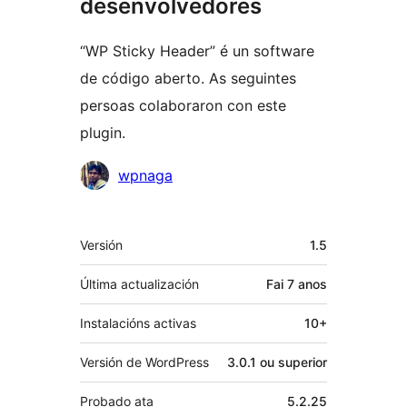
desenvolvedores
“WP Sticky Header” é un software
de código aberto. As seguintes
persoas colaboraron con este
plugin.
Colaboradores
wpnaga
Meta
Versión
1.5
Última actualización
Fai
7 anos
Instalacións activas
10+
Versión de WordPress
3.0.1 ou superior
Probado ata
5.2.25