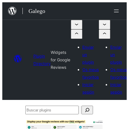
Saltar
Galego
ao
contido
Enviar
Enviar
Widgets
un
un
Plugin
for Google
plugin
plugin
Directory
Reviews
Os meus
Os meus
favoritos
favoritos
Iniciar
Iniciar
sesión
sesión
Buscar
plugins