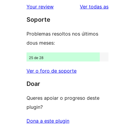
valoracións
2
valoracións
Your review
Ver todas as
de
estrelas
Soporte
1
estrelas
Problemas resoltos nos últimos
dous meses:
25 de 28
Ver o foro de soporte
Doar
Queres apoiar o progreso deste
plugin?
Dona a este plugin