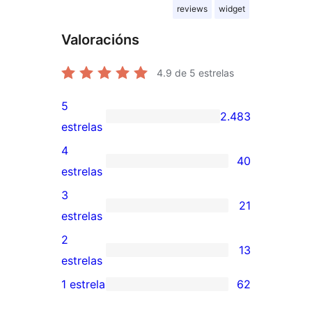
reviews
widget
Valoracións
4.9
de 5 estrelas
5
2.483
2.483
estrelas
valoracións
4
40
de
40
estrelas
5
valoracións
3
21
estrelas
de
21
estrelas
4
valoracións
2
13
estrelas
de
13
estrelas
3
valoracións
1 estrela
62
62
estrelas
de