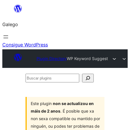
Saltar
ao
Galego
contido
Consigue WordPress
Plugin Directory
WP Keyword Suggest
Buscar
plugins
Este plugin
non se actualizou en
máis de 2 anos
. É posible que xa
non sexa compatible ou mantido por
ninguén, ou podes ter problemas de