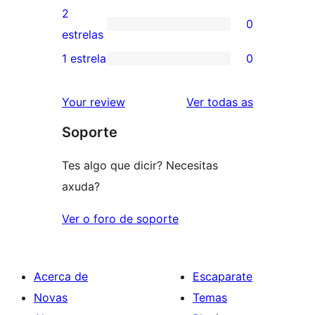
4
valoracións
2
0
estrelas
de
0
estrelas
3
valoracións
1 estrela
0
0
estrelas
de
valoracións
2
valoracións
Your review
Ver todas as
de
estrelas
Soporte
1
estrelas
Tes algo que dicir? Necesitas
axuda?
Ver o foro de soporte
Acerca de
Escaparate
Novas
Temas