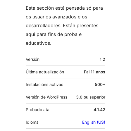
Esta sección está pensada só para
os usuarios avanzados e os
desarrolladores. Están presentes
aquí para fins de proba e
educativos.
Meta
Versión
1.2
Última actualización
Fai
11 anos
Instalacións activas
500+
Versión de WordPress
3.0 ou superior
Probado ata
4.1.42
Idioma
English (US)