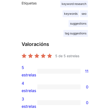
Etiquetas
keyword research
keywords
seo
suggestions
tag suggestions
Valoracións
5
de 5 estrelas
5
11
11
estrelas
valoracións
4
0
de
0
estrelas
5
valoracións
3
0
estrelas
de
0
estrelas