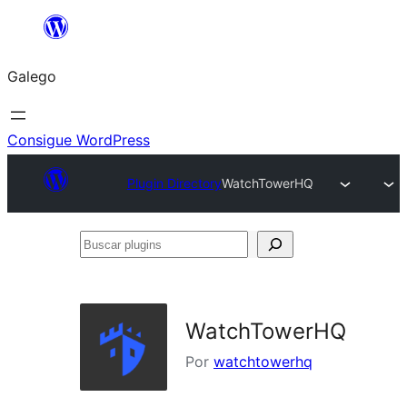
Saltar
ao
Galego
contido
Consigue WordPress
Plugin Directory
WatchTowerHQ
Buscar
plugins
WatchTowerHQ
Por
watchtowerhq