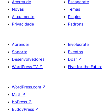
Acerca de
Escaparate
Novas
Temas
Aloxamento
Plugins
Privacidade
Padróns
Aprender
Involúcrate
Soporte
Eventos
Desenvolvedores
Doar
↗
WordPress.TV
↗
Five for the Future
WordPress.com
↗
Matt
↗
bbPress
↗
BuddyPress
↗