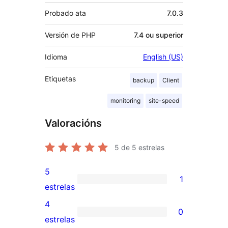
Probado ata
7.0.3
Versión de PHP
7.4 ou superior
Idioma
English (US)
Etiquetas
backup
Client
monitoring
site-speed
Valoracións
5
de 5 estrelas
5
1
1
estrelas
valoración
4
0
de
0
estrelas