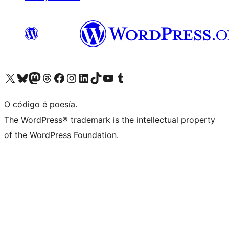
Visita la cuenta de X (anteriormente Twitter)
Visita a nosa conta de Bluesky
Visita a nosa conta de Mastodon
Visita a nosa conta de Threads
Visita a nosa páxina de Facebook
Visita a nosa conta de Instagram
Visita a nosa conta de LinkedIn
Visita a nosa conta de TikTok
Visita a nosa canle de YouTube
Visita a nosa conta de Tumblr
O código é poesía.
The WordPress® trademark is the intellectual property
of the WordPress Foundation.