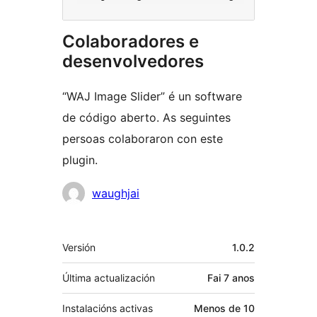
Colaboradores e
desenvolvedores
“WAJ Image Slider” é un software
de código aberto. As seguintes
persoas colaboraron con este
plugin.
Colaboradores
waughjai
Meta
Versión
1.0.2
Última actualización
Fai
7 anos
Instalacións activas
Menos de 10