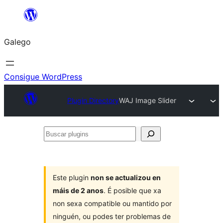
Saltar
ao
Galego
contido
Consigue WordPress
Plugin Directory
WAJ Image Slider
Buscar
plugins
Este plugin
non se actualizou en
máis de 2 anos
. É posible que xa
non sexa compatible ou mantido por
ninguén, ou podes ter problemas de