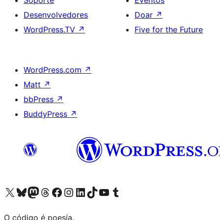
Soporte
Eventos
Desenvolvedores
Doar
↗
WordPress.TV
↗
Five for the Future
WordPress.com
↗
Matt
↗
bbPress
↗
BuddyPress
↗
Visita la cuenta de X (anteriormente Twitter)
Visita a nosa conta de Bluesky
Visita a nosa conta de Mastodon
Visita a nosa conta de Threads
Visita a nosa páxina de Facebook
Visita a nosa conta de Instagram
Visita a nosa conta de LinkedIn
Visita a nosa conta de TikTok
Visita a nosa canle de YouTube
Visita a nosa conta de Tumblr
O código é poesía.